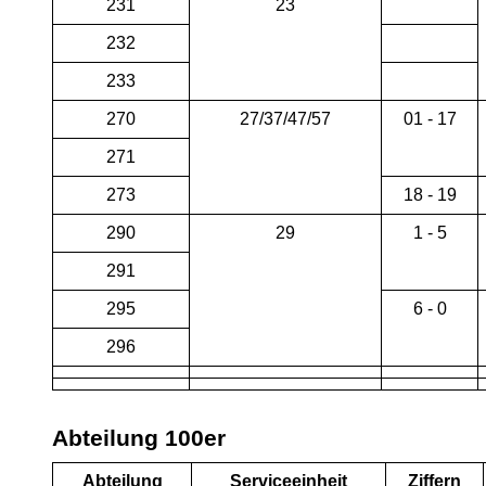
231
23
232
233
270
27/37/47/57
01 - 17
271
273
18 - 19
290
29
1 - 5
291
295
6 - 0
296
Abteilung 100er
Abteilung
Serviceeinheit
Ziffern